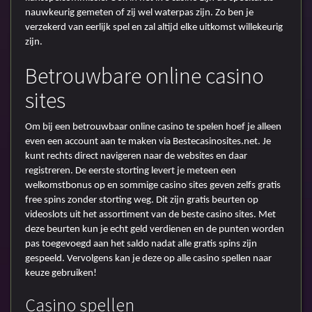
nauwkeurig gemeten of zij wel waterpas zijn. Zo ben je
verzekerd van eerlijk spel en zal altijd elke uitkomst willekeurig
zijn.
Betrouwbare online casino
sites
Om bij een betrouwbaar online casino te spelen hoef je alleen
even een account aan te maken via Bestecasinosites.net. Je
kunt rechts direct navigeren naar de websites en daar
registreren. De eerste storting levert je meteen een
welkomstbonus op en sommige casino sites geven zelfs gratis
free spins zonder storting weg. Dit zijn gratis beurten op
videoslots uit het assortiment van de beste casino sites. Met
deze beurten kun je echt geld verdienen en de punten worden
pas toegevoegd aan het saldo nadat alle gratis spins zijn
gespeeld. Vervolgens kan je deze op alle casino spellen naar
keuze gebruiken!
Casino spellen