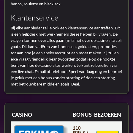
banco, roulette en blackjack.
Klantenservice
Bij elke aanbieder zal je ook een klantenservice aantreffen. Dit
is een helpdesk met werknemers die je helpen bij vragen. De
vragen kunnen over alles gaan (mits het over de casino site zelf
gaat). Dit kan variëren van bonussen, gokkasten, promoties
tot aan hoe je een spelersaccount aan moet maken. Zij zullen
elke vraag vriendelijk beantwoorden zodat je op de hoogte
bent van hoe de casino sites werken. Je kunt ze bereiken via
een live chat, E-mail of telefoon. Speel vandaag nog en beproef
je geluk met een bonus zonder storting of doe een storting
met betrouwbare middelen zoals iDeal.
CASINO
BONUS
BEZOEKEN
110